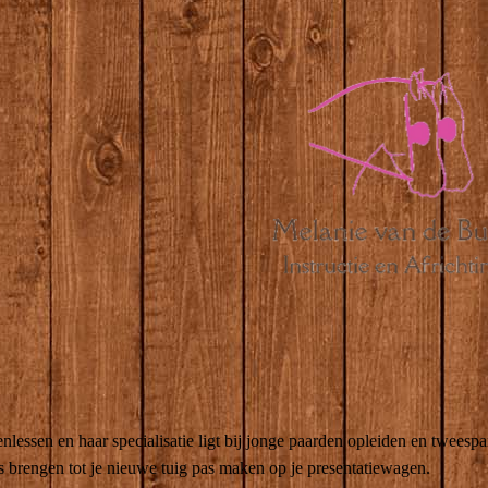
lessen en haar specialisatie ligt bij jonge paarden opleiden en tweesp
ns brengen tot je nieuwe tuig pas maken op je presentatiewagen.