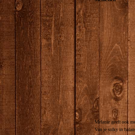
Melanie geeft ook men
Van je sulky in bala